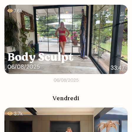
7.6k
Body Sculpt
06/08/2025
33:47
06/08/2025
Vendredi
3.7k