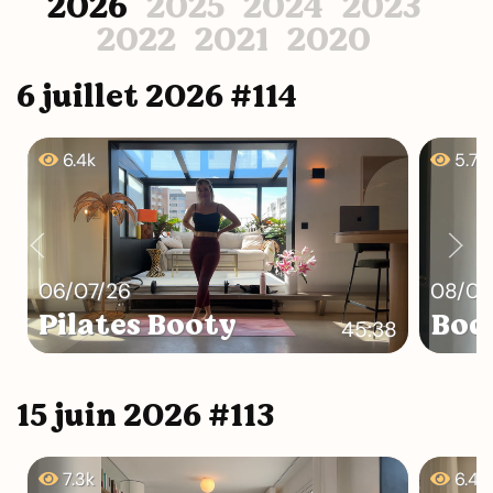
2026
2025
2024
2023
2022
2021
2020
6 juillet 2026 #114
6.4k
5.7k
06/07/26
08/07
Pilates Booty
Bod
45:38
15 juin 2026 #113
7.3k
6.4k