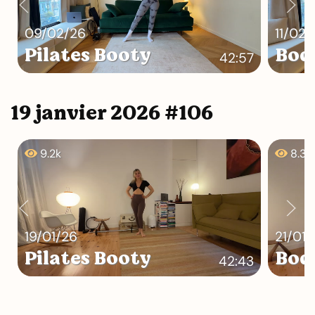
09/02/26
11/02/
Pilates Booty
Bod
42:57
19 janvier 2026 #106
9.2k
8.3k
19/01/26
21/01/
Pilates Booty
Bod
42:43