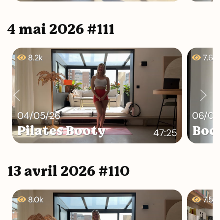
4 mai 2026 #111
8.2k
7.6k
04/05/26
06/05
Pilates Booty
Bod
47:25
13 avril 2026 #110
8.0k
7.5k