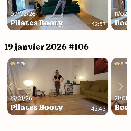
09/02/26
11/02/
Pilates Booty
Bod
42:57
19 janvier 2026 #106
9.2k
8.3k
19/01/26
21/01/
Pilates Booty
Bod
42:43