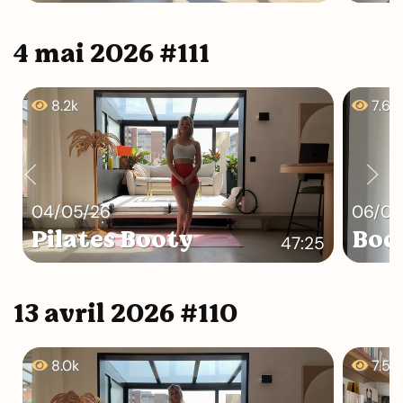
4 mai 2026 #111
8.2k
7.6k
04/05/26
06/05
Pilates Booty
Bod
47:25
13 avril 2026 #110
8.0k
7.5k