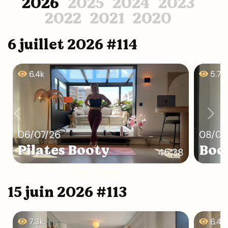
2026
2025
2024
2023
2022
2021
2020
6 juillet 2026 #114
6.4k
5.7k
06/07/26
08/07
Pilates Booty
Bod
45:38
15 juin 2026 #113
7.3k
6.4k