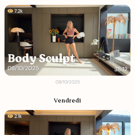
7.2k
Body Sculpt
08/10/2025
38:12
08/10/2025
Vendredi
2.1k