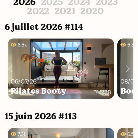
2026
2025
2024
2023
2022
2021
2020
6 juillet 2026 #114
6.5k
5.8k
06/07/26
08/07
Pilates Booty
Bod
45:38
15 juin 2026 #113
7.3k
6.5k