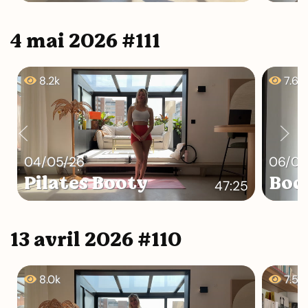
4 mai 2026 #111
8.2k
7.6k
04/05/26
06/05
Pilates Booty
Bod
47:25
13 avril 2026 #110
8.0k
7.5k