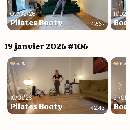
09/02/26
11/02/
Pilates Booty
Bod
42:57
19 janvier 2026 #106
9.2k
8.3k
19/01/26
21/01/
Pilates Booty
Bod
42:43