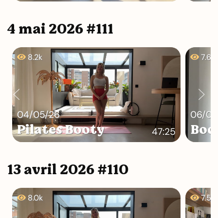
4 mai 2026 #111
8.2k
7.6k
04/05/26
06/05
Pilates Booty
Bod
47:25
13 avril 2026 #110
8.0k
7.5k