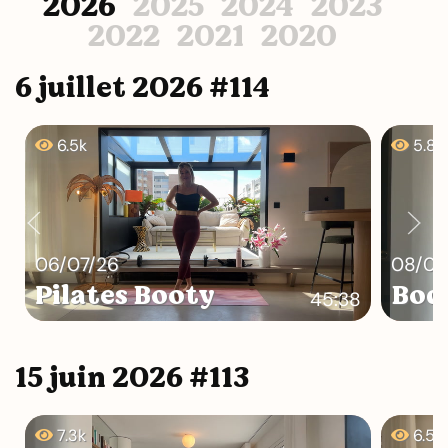
2026
2025
2024
2023
2022
2021
2020
6 juillet 2026 #114
6.5k
5.8k
06/07/26
08/07
Pilates Booty
Bod
45:38
15 juin 2026 #113
7.3k
6.5k