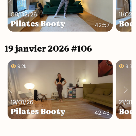
09/02/26
11/02/
Pilates Booty
Bod
42:57
19 janvier 2026 #106
9.2k
8.3k
19/01/26
21/01/
Pilates Booty
Bod
42:43