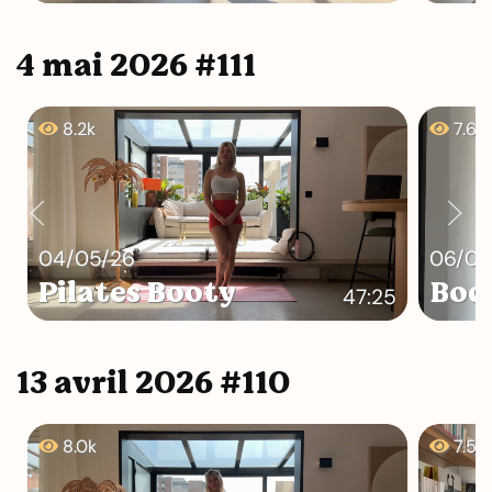
4 mai 2026 #111
8.2k
7.6k
04/05/26
06/05
Pilates Booty
Bod
47:25
13 avril 2026 #110
8.0k
7.5k