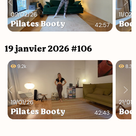
09/02/26
11/02/
Pilates Booty
Bod
42:57
19 janvier 2026 #106
9.2k
8.3k
19/01/26
21/01/
Pilates Booty
Bod
42:43