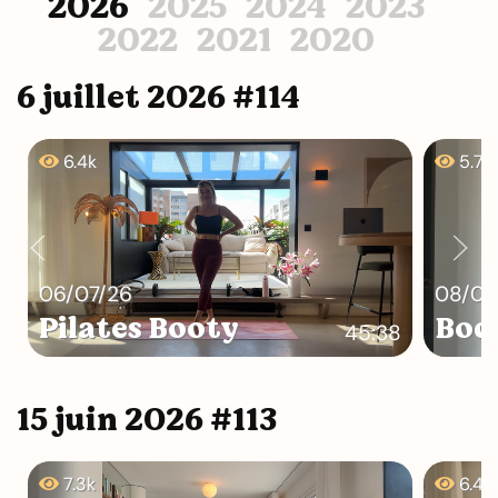
2026
2025
2024
2023
2022
2021
2020
6 juillet 2026 #114
6.4k
5.7k
06/07/26
08/07
Pilates Booty
Bod
45:38
15 juin 2026 #113
7.3k
6.4k