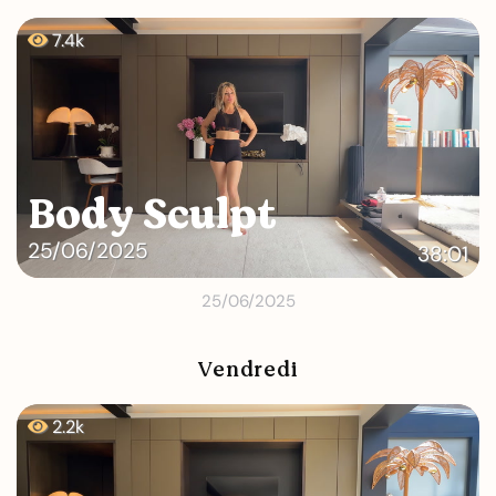
7.4k
Body Sculpt
25/06/2025
38:01
25/06/2025
Vendredi
2.2k