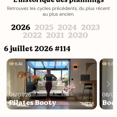
Retrouvez les cycles précédents, du plus récent
au plus ancien.
2026
2025
2024
2023
2022
2021
2020
6 juillet 2026 #114
6.4k
5.8k
06/07/26
08/07
Pilates Booty
Bod
45:38