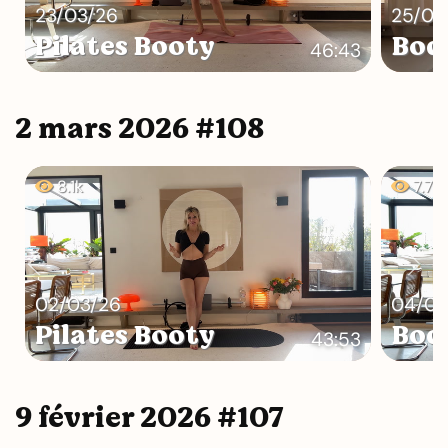
23/03/26
25/03
Pilates Booty
Bod
46:43
2 mars 2026 #108
8.1k
7.7k
02/03/26
04/03
Pilates Booty
Bod
43:53
9 février 2026 #107