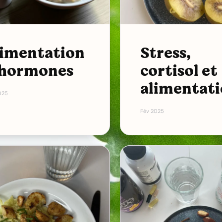
limentation
Stress,
 hormones
cortisol et
alimentat
025
Fév 2025