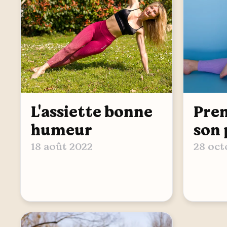
L'assiette bonne
Pren
humeur
son 
18 août 2022
28 oct