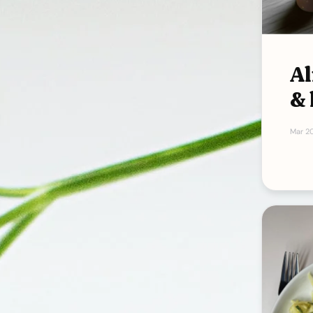
A
&
Mar 2