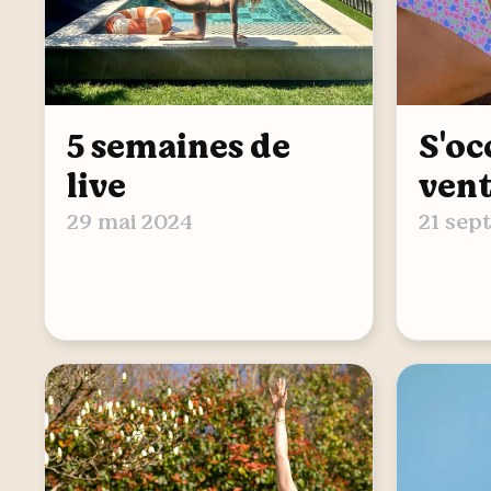
5 semaines de
S'oc
live
ven
29 mai 2024
21 sep