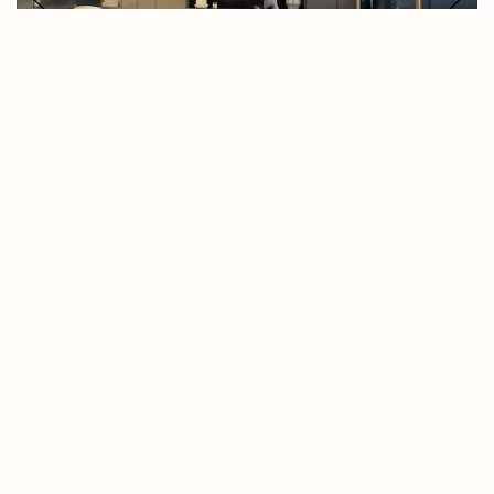
17/01/2024
Body Sculpt
38:37
Les Body Sculpt que vous
avez débutés
Vos Body Sculpt favoris
Tous les cours de Body
Sculpt