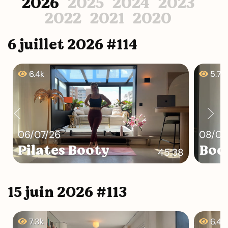
2026
2025
2024
2023
2022
2021
2020
6 juillet 2026 #114
6.4k
5.7k
06/07/26
08/07
Pilates Booty
Bod
45:38
15 juin 2026 #113
7.3k
6.4k