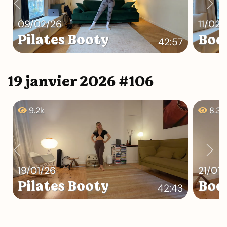
09/02/26
11/02/
Pilates Booty
Bod
42:57
19 janvier 2026 #106
9.2k
8.3k
19/01/26
21/01/
Pilates Booty
Bod
42:43