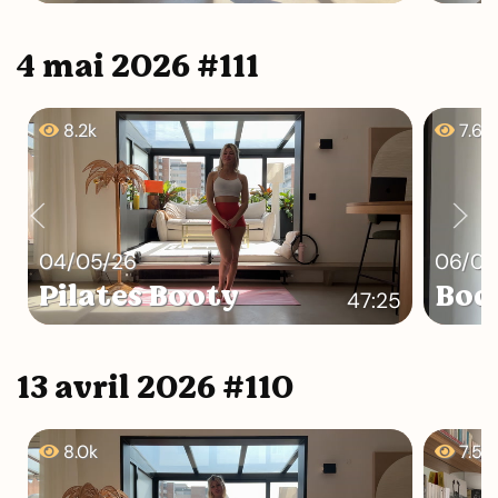
4 mai 2026 #111
8.2k
7.6k
04/05/26
06/05
Pilates Booty
Bod
47:25
13 avril 2026 #110
8.0k
7.5k