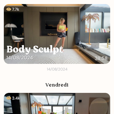
7.7k
Body Sculpt
14/08/2024
38:58
14/08/2024
Vendredi
3.4k