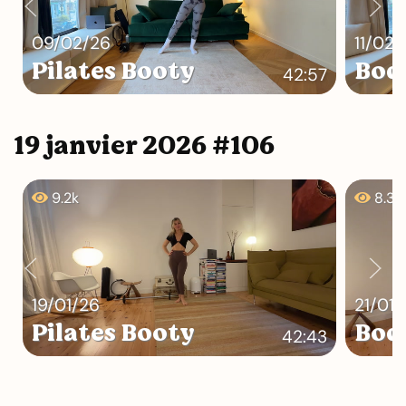
09/02/26
11/02/
Pilates Booty
Bod
42:57
19 janvier 2026 #106
9.2k
8.3k
19/01/26
21/01/
Pilates Booty
Bod
42:43