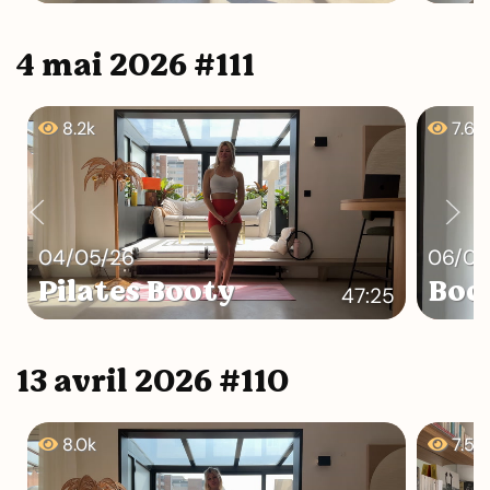
4 mai 2026 #111
8.2k
7.6k
04/05/26
06/05
Pilates Booty
Bod
47:25
13 avril 2026 #110
8.0k
7.5k