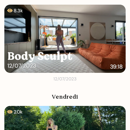
8.3k
Body Sculpt
12/07/2023
39:18
12/07/2023
Vendredi
2.0k