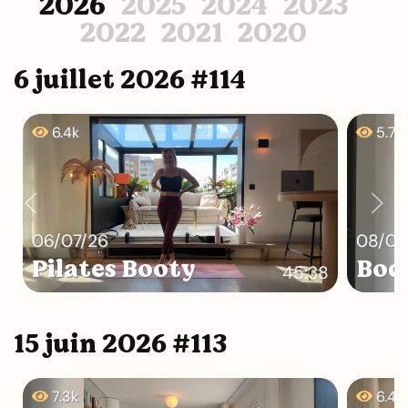
2026
2025
2024
2023
2022
2021
2020
6 juillet 2026 #114
6.4k
5.7k
06/07/26
08/07
Pilates Booty
Bod
45:38
15 juin 2026 #113
7.3k
6.4k