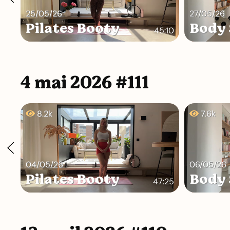
25/05/26
27/05/26
Pilates Booty
Body 
45:10
4 mai 2026 #111
8.2k
7.6k
04/05/26
06/05/26
Pilates Booty
Body 
47:25