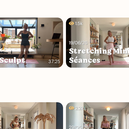
1.5k
19/06/26
Stretching Min
Sculpt
Séances
37:25
2.2k
29/05/26