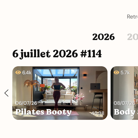
Retr
2026
2
6 juillet 2026 #114
6.4k
5.7k
06/07/26
08/07/26
Pilates Booty
Body 
45:38