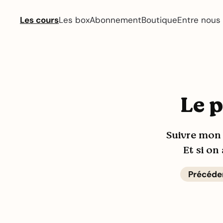
Les cours
Les box
Abonnement
Boutique
Entre nous
Le p
Suivre mon 
Et si on
Précéde