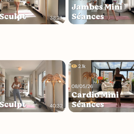
Jambes Mini
Sculpt
Séances
38:23
2.1k
08/05/26
Cardio Mini
Sculpt
Séances
40:32