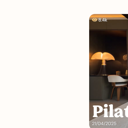
8.4k
Pila
21/04/2025