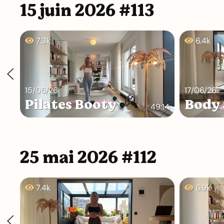
15 juin 2026 #113
7.3k
6.4k
15/06/26
17/06/26
Pilates Booty
Body 
49:14
25 mai 2026 #112
7.4k
6.9k