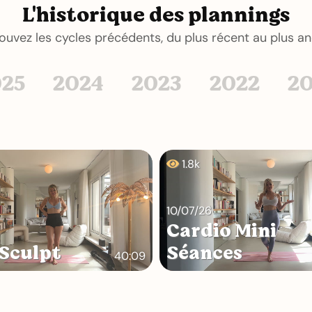
L'historique des plannings
ouvez les cycles précédents, du plus récent au plus an
025
2024
2023
2022
20
1.8k
10/07/26
Cardio Mini
Sculpt
Séances
40:09