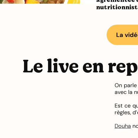
nutritionnis
La vidé
Le live en re
On parle
avec la n
Est ce qu
règles, 
Douha
no