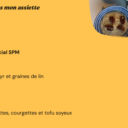
s mon assiette
cial SPM
r et graines de lin
ttes, courgettes et tofu soyeux