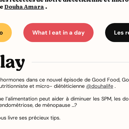
te
Douha Amara
.
o
What I eat in a day
Les r
play
 hormones dans ce nouvel épisode de Good Food, 
utritionniste et micro- diététicienne
@douhalife
.
e l’alimentation peut aider à diminuer les SPM, les d
d’endométriose, de ménopause …?
us livre ses précieux tips.