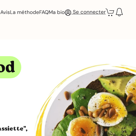
Se connecter
Avis
La méthode
FAQ
Ma bio
od
assiette",