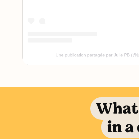
Une publication partagée par Julie PB (@ju
What 
in a