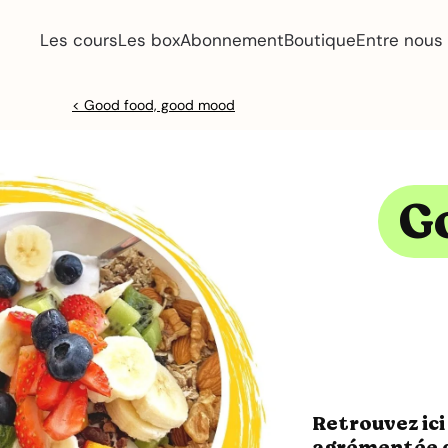
Les cours
Les box
Abonnement
Boutique
Entre nous
< Good food, good mood
G
Retrouvez ici
agrémentée d