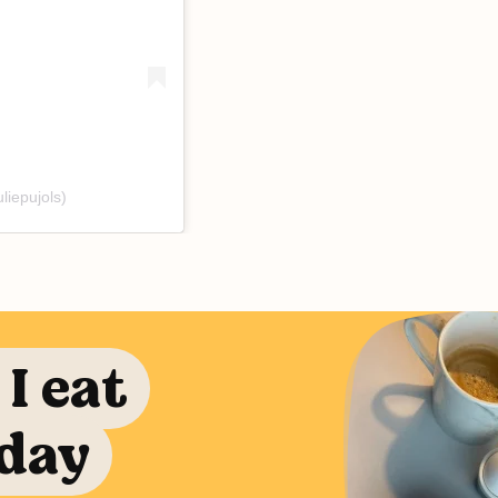
liepujols)
I eat
 day