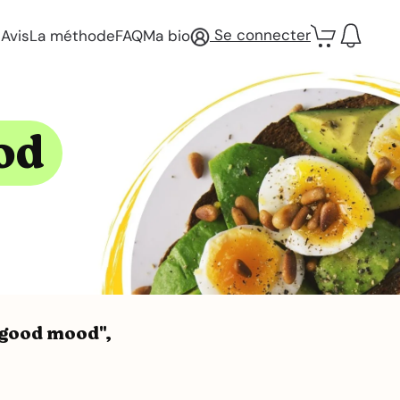
Se connecter
Avis
La méthode
FAQ
Ma bio
od
, good mood",