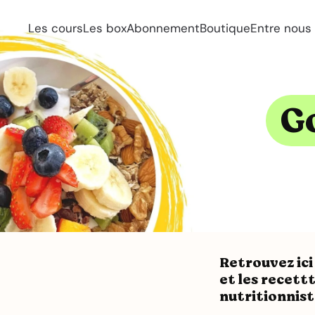
Les cours
Les box
Abonnement
Boutique
Entre nous
G
Retrouvez ici
et les recett
nutritionnis