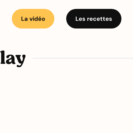
La vidéo
Les recettes
play